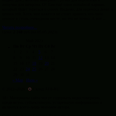
липучка для шеврона. О! Там ещё один потайной карман.
который будет тереться о спину. Видимо, для переноса денег и
ценностей. Хотя, мне кажется не стоит хранить что-либо
ценное в столь очевидном месте, но это не точно. А вот ...
Читать подробнее...
Цена:
2 248
руб
(на 05.05.2023)
Май 2023
Пн
Вт
Ср
Чт
Пт
Сб
Вс
1
2
3
4
5
6
7
8
9
10
11
12
13
14
15
16
17
18
19
20
21
22
23
24
25
26
27
28
29
30
31
« Мар
Июн »
© 2022–2026
Склад AF8-RU
18+ Материалы сайта могут содержать недостоверную,
предвзятую, субъективную, устаревшую информацию и
являются всего-лишь мнением автора.
Сайт использует Cookies! Пользуясь сайтом вы соглашаетесь